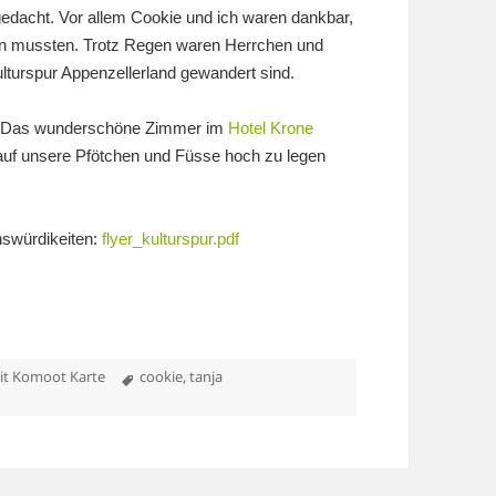
gedacht. Vor allem Cookie und ich waren dankbar,
en mussten. Trotz Regen waren Herrchen und
ulturspur Appenzellerland gewandert sind.
r. Das wunderschöne Zimmer im
Hotel Krone
rauf unsere Pfötchen und Füsse hoch zu legen
nswürdikeiten:
flyer_kulturspur.pdf
Schlagwörter
it Komoot Karte
cookie
,
tanja
– Etappe 3