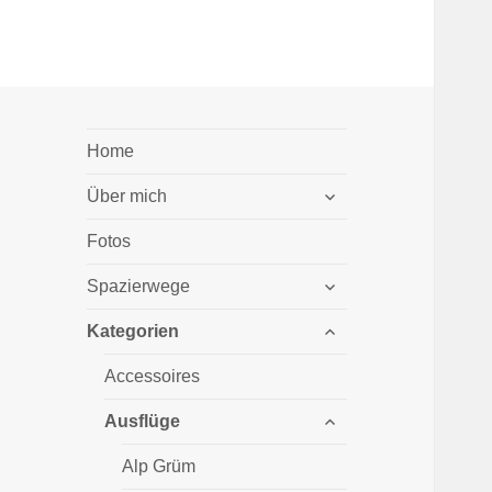
Home
untermenü
Über mich
öffnen
Fotos
untermenü
Spazierwege
öffnen
untermenü
Kategorien
öffnen
Accessoires
untermenü
Ausflüge
öffnen
Alp Grüm