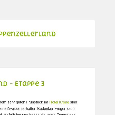
Appenzellerland
d – Etappe 3
einem sehr guten Frühstück im
Hotel Krone
sind
nsere Zweibeiner hatten Bedenken wegen dem
 wir früh los und haben die letzte Etappe der