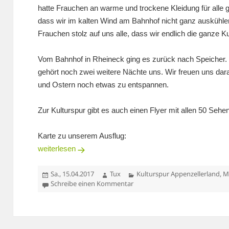
hatte Frauchen an warme und trockene Kleidung für alle 
dass wir im kalten Wind am Bahnhof nicht ganz auskühl
Frauchen stolz auf uns alle, dass wir endlich die ganze K
Vom Bahnhof in Rheineck ging es zurück nach Speiche
gehört noch zwei weitere Nächte uns. Wir freuen uns da
und Ostern noch etwas zu entspannen.
Zur Kulturspur gibt es auch einen Flyer mit allen 50 Sehe
Karte zu unserem Ausflug:
Kulturspur Appenzellerland – Etappe 3
weiterlesen
Veröffentlicht
Autor
Kategorien
Sa., 15.04.2017
Tux
Kulturspur Appenzellerland
,
M
am
zu Kulturspur Appenzellerland 
Schreibe einen Kommentar