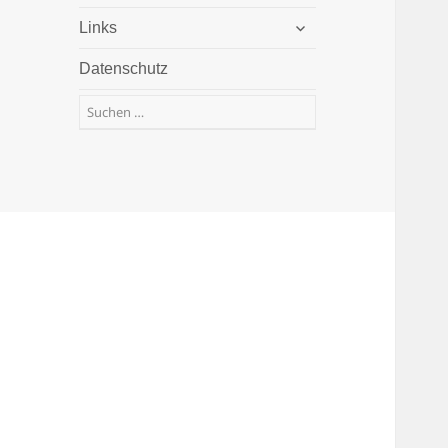
öffnen
untermenü
Links
öffnen
Datenschutz
Suchen
nach: