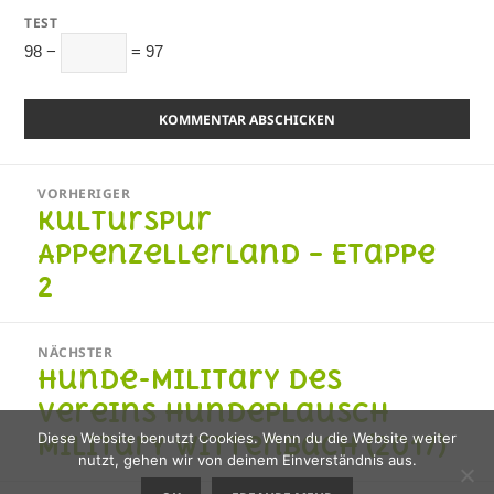
TEST
98 −
= 97
Beitragsnavigation
VORHERIGER
Kulturspur
Vorheriger
Beitrag:
Appenzellerland – Etappe
2
NÄCHSTER
Hunde-Military des
Nächster
Beitrag:
Vereins Hundeplausch
Military Wittenbach (2017)
Diese Website benutzt Cookies. Wenn du die Website weiter
nutzt, gehen wir von deinem Einverständnis aus.