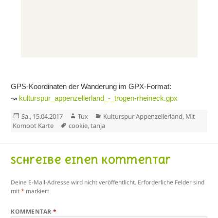
GPS-Koordinaten der Wanderung im GPX-Format:
↝
kulturspur_appenzellerland_-_trogen-rheineck.gpx
Veröffentlicht
Autor
Kategorien
Sa., 15.04.2017
Tux
Kulturspur Appenzellerland
,
Mit
am
Schlagwörter
Komoot Karte
cookie
,
tanja
Schreibe einen Kommentar
Deine E-Mail-Adresse wird nicht veröffentlicht.
Erforderliche Felder sind
mit
*
markiert
KOMMENTAR
*