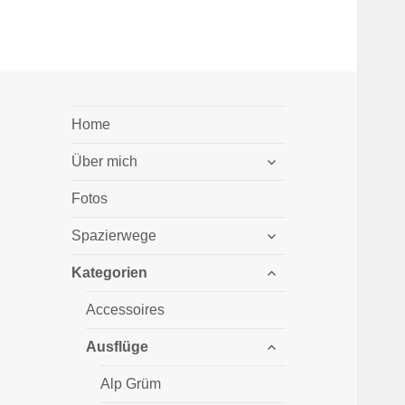
Home
untermenü
Über mich
öffnen
Fotos
untermenü
Spazierwege
öffnen
untermenü
Kategorien
öffnen
Accessoires
untermenü
Ausflüge
öffnen
Alp Grüm