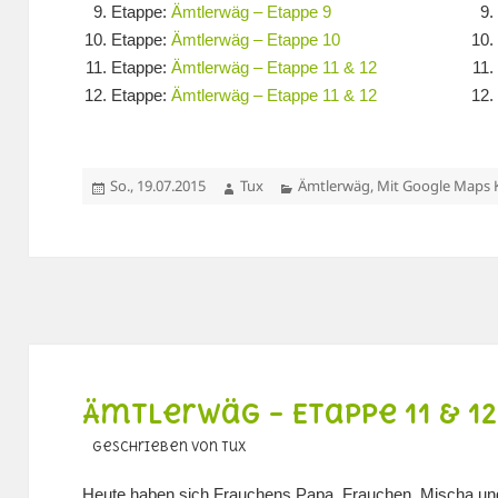
Etappe:
Ämtlerwäg – Etappe 9
Etappe:
Ämtlerwäg – Etappe 10
Etappe:
Ämtlerwäg – Etappe 11 & 12
Etappe:
Ämtlerwäg – Etappe 11 & 12
Veröffentlicht
Autor
Kategorien
So., 19.07.2015
Tux
Ämtlerwäg
,
Mit Google Maps 
am
Ämtlerwäg – Etappe 11 & 12
geschrieben von Tux
Heute haben sich Frauchens Papa, Frauchen, Mischa un