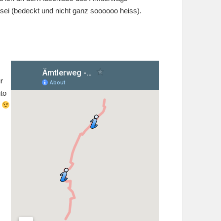
sei (bedeckt und nicht ganz soooooo heiss).
r
to
n