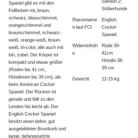
Sektion 2:
Spaniel gibt es mit den
Stöberhunde
Fellfarben rot, braun,
schwarz, blauschimmel,
Rassename
English
orangeschimmel und
n laut FCI
Cocker
braunschimmel, schwarz-
Spaniel
weiß, orange-weiß, braun-
Widerristhöh
Rüde 39-
weiß, tri-color, alle auch mit
e
41cm
loh, zobel. Der Körper ist
Hündin 38-
kompakt und etwas größer
39 cm
(Rüden bis 41 cm,
Hündinnen bis 39 cm), als
Gewicht
12-15 kg
beim American Cocker
Spaniel. Der Rücken ist
gerade und fällt zu den
Lenden hin leicht ab. Der
English Cocker Spaniel
besitzt einen tiefen, gut
ausgebildeten Brustkorb und
lange, tiefangesetzte