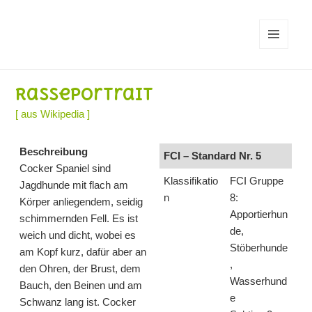
MENÜ
UND
WIDGETS
Rasseportrait
[ aus Wikipedia ]
Beschreibung
FCI – Standard Nr. 5
Cocker Spaniel sind
Klassifikatio
FCI Gruppe
Jagdhunde mit flach am
n
8:
Körper anliegendem, seidig
Apportierhun
schimmernden Fell. Es ist
de,
weich und dicht, wobei es
Stöberhunde
am Kopf kurz, dafür aber an
,
den Ohren, der Brust, dem
Wasserhund
Bauch, den Beinen und am
e
Schwanz lang ist. Cocker