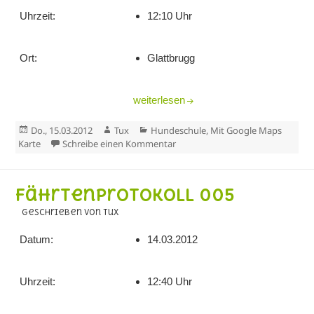
Uhrzeit:
12:10 Uhr
Ort:
Glattbrugg
Fährtenprotokoll 006
weiterlesen
Veröffentlicht
Autor
Kategorien
Do., 15.03.2012
Tux
Hundeschule
,
Mit Google Maps
am
zu Fährtenprotokoll 006
Karte
Schreibe einen Kommentar
Fährtenprotokoll 005
geschrieben von Tux
Datum:
14.03.2012
Uhrzeit:
12:40 Uhr