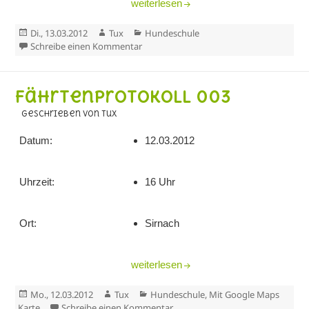
Fährtenprotokoll 004
weiterlesen
Veröffentlicht
Autor
Kategorien
Di., 13.03.2012
Tux
Hundeschule
am
zu Fährtenprotokoll 004
Schreibe einen Kommentar
Fährtenprotokoll 003
geschrieben von Tux
Datum:
12.03.2012
Uhrzeit:
16 Uhr
Ort:
Sirnach
Fährtenprotokoll 003
weiterlesen
Veröffentlicht
Autor
Kategorien
Mo., 12.03.2012
Tux
Hundeschule
,
Mit Google Maps
am
zu Fährtenprotokoll 003
Karte
Schreibe einen Kommentar