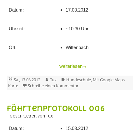
Datum:
17.03.2012
Uhrzeit:
~10:30 Uhr
Ort:
Wittenbach
Fährtenprotokoll 007
weiterlesen
Veröffentlicht
Autor
Kategorien
Sa., 17.03.2012
Tux
Hundeschule
,
Mit Google Maps
am
zu Fährtenprotokoll 007
Karte
Schreibe einen Kommentar
Fährtenprotokoll 006
geschrieben von Tux
Datum:
15.03.2012