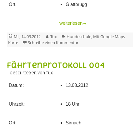
Ort:
Glattbrugg
Fährtenprotokoll 005
weiterlesen
Veröffentlicht
Autor
Kategorien
Mi., 14.03.2012
Tux
Hundeschule
,
Mit Google Maps
am
zu Fährtenprotokoll 005
Karte
Schreibe einen Kommentar
Fährtenprotokoll 004
geschrieben von Tux
Datum:
13.03.2012
Uhrzeit:
18 Uhr
Ort:
Sirnach