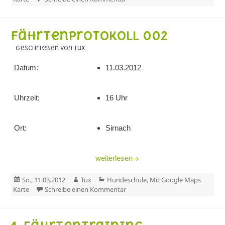
Fährtenprotokoll 002
geschrieben von Tux
Datum:
11.03.2012
Uhrzeit:
16 Uhr
Ort:
Sirnach
Fährtenprotokoll 002
weiterlesen
Veröffentlicht
Autor
Kategorien
So., 11.03.2012
Tux
Hundeschule
,
Mit Google Maps
am
zu Fährtenprotokoll 002
Karte
Schreibe einen Kommentar