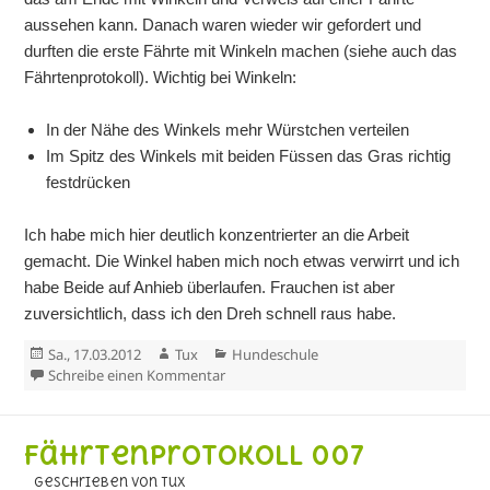
aussehen kann. Danach waren wieder wir gefordert und
durften die erste Fährte mit Winkeln machen (siehe auch das
Fährtenprotokoll). Wichtig bei Winkeln:
In der Nähe des Winkels mehr Würstchen verteilen
Im Spitz des Winkels mit beiden Füssen das Gras richtig
festdrücken
Ich habe mich hier deutlich konzentrierter an die Arbeit
gemacht. Die Winkel haben mich noch etwas verwirrt und ich
habe Beide auf Anhieb überlaufen. Frauchen ist aber
zuversichtlich, dass ich den Dreh schnell raus habe.
Veröffentlicht
Autor
Kategorien
Sa., 17.03.2012
Tux
Hundeschule
am
zu 2. Fährtentraining
Schreibe einen Kommentar
Fährtenprotokoll 007
geschrieben von Tux