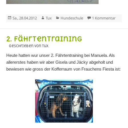
Veröffentlicht
Autor
Kategorien
zu Kur
Sa., 28.04.2012
Tux
Hundeschule
1 Kommentar
am
2. Fährtentraining
geschrieben von Tux
Heute hatten wur unser 2. Fährtentraining bei Manuela. Als
allererstes haben wir aber Gisela und Jäcky abgeholt und
bewiesen wie gross der Kofferraum von Frauchens Fiesta ist: