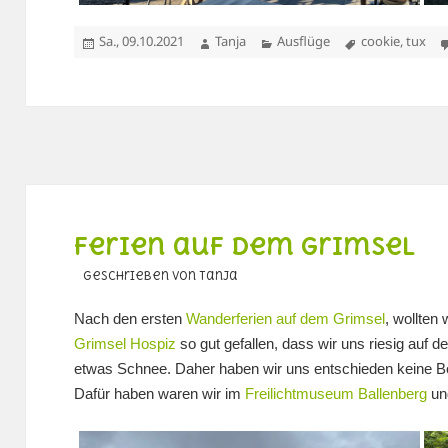
Veröffentlicht
Autor
Kategorien
Schlagwörter
Sa., 09.10.2021
Tanja
Ausflüge
cookie
,
tux
am
Ferien auf dem Grimsel
geschrieben von Tanja
Nach den ersten
Wanderferien auf dem Grimsel
, wollten
Grimsel Hospiz
so gut gefallen, dass wir uns riesig auf 
etwas Schnee. Daher haben wir uns entschieden keine B
Dafür haben waren wir im
Freilichtmuseum Ballenberg
un