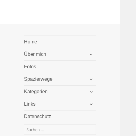
Home
untermenü
Über mich
öffnen
Fotos
untermenü
Spazierwege
öffnen
untermenü
Kategorien
öffnen
untermenü
Links
öffnen
Datenschutz
Suchen
nach: