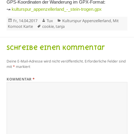
GPS-Koordinaten der Wanderung im GPX-Format:
↝
kulturspur_appenzellerland_-_stein-trogen.gpx
Veröffentlicht
Autor
Kategorien
Fr., 14.04.2017
Tux
Kulturspur Appenzellerland
,
Mit
am
Schlagwörter
Komoot Karte
cookie
,
tanja
Schreibe einen Kommentar
Deine E-Mail-Adresse wird nicht veröffentlicht.
Erforderliche Felder sind
mit
*
markiert
KOMMENTAR
*