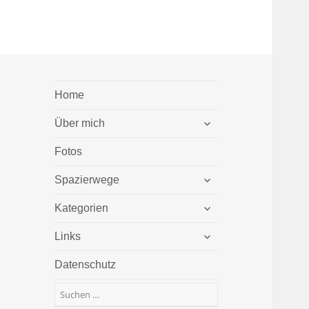
Home
untermenü
Über mich
öffnen
Fotos
untermenü
Spazierwege
öffnen
untermenü
Kategorien
öffnen
untermenü
Links
öffnen
Datenschutz
Suchen
nach: