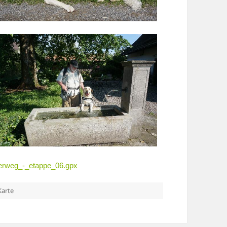
erweg_-_etappe_06.gpx
Karte