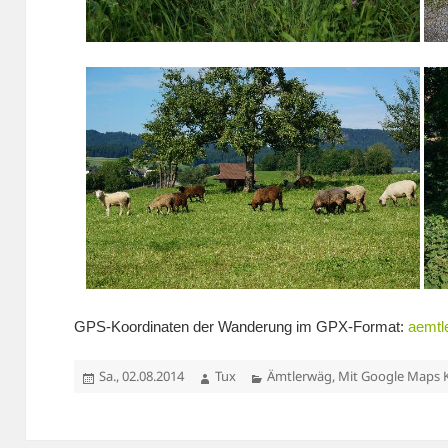
GPS-Koordinaten der Wanderung im GPX-Format:
aemtl
Veröffentlicht
Autor
Kategorien
Sa., 02.08.2014
Tux
Ämtlerwäg
,
Mit Google Maps 
am