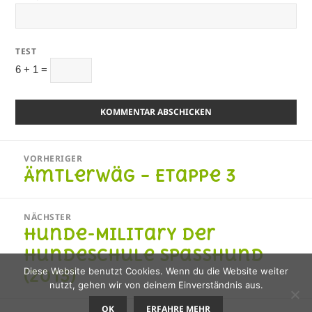
TEST
6 + 1 =
Beitragsnavigation
VORHERIGER
Ämtlerwäg – Etappe 3
Vorheriger
Beitrag:
NÄCHSTER
Hunde-Military der
Nächster
Beitrag:
Hundeschule Spasshund
(2013)
Diese Website benutzt Cookies. Wenn du die Website weiter
nutzt, gehen wir von deinem Einverständnis aus.
OK
ERFAHRE MEHR