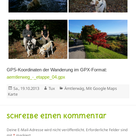
GPS-Koordinaten der Wanderung im GPX-Format:
aemtlerweg_-_etappe_04.gpx
Veröffentlicht
Autor
Kategorien
Sa., 19.10.2013
Tux
Ämtlerwäg
,
Mit Google Maps
am
Karte
Schreibe einen Kommentar
Deine E-Mail-Adresse wird nicht veröffentlicht.
Erforderliche Felder sind
mit
*
markiert