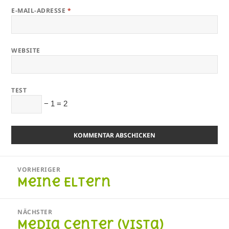
E-MAIL-ADRESSE
*
WEBSITE
TEST
− 1 = 2
Beitragsnavigation
VORHERIGER
Meine Eltern
Vorheriger
Beitrag:
NÄCHSTER
Media Center (Vista)
Nächster