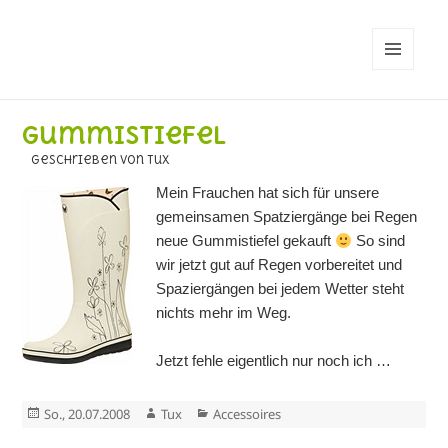
MENÜ
UND
WIDGETS
Gummistiefel
geschrieben von Tux
Mein Frauchen hat sich für unsere
gemeinsamen Spatziergänge bei Regen
neue Gummistiefel gekauft
So sind
wir jetzt gut auf Regen vorbereitet und
Spaziergängen bei jedem Wetter steht
nichts mehr im Weg.
Jetzt fehle eigentlich nur noch ich …
Veröffentlicht
Autor
Kategorien
So., 20.07.2008
Tux
Accessoires
am