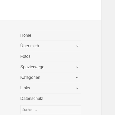
Home
untermenü
Über mich
öffnen
Fotos
untermenü
Spazierwege
öffnen
untermenü
Kategorien
öffnen
untermenü
Links
öffnen
Datenschutz
Suchen
nach: