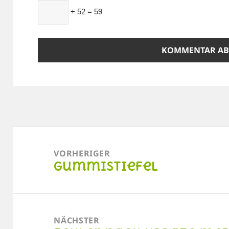
+ 52 = 59
Beitragsnavigation
VORHERIGER
Gummistiefel
Vorheriger
Beitrag:
NÄCHSTER