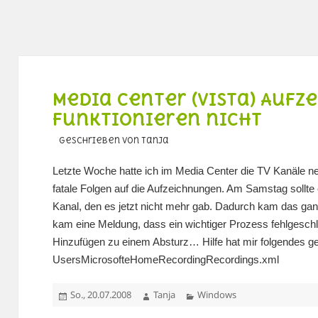
Media Center (Vista) Auf
funktionieren nicht
geschrieben von Tanja
Letzte Woche hatte ich im Media Center die TV Kanäle ne
fatale Folgen auf die Aufzeichnungen. Am Samstag sollt
Kanal, den es jetzt nicht mehr gab. Dadurch kam das gan
kam eine Meldung, dass ein wichtiger Prozess fehlgesch
Hinzufügen zu einem Absturz… Hilfe hat mir folgendes ge
UsersMicrosofteHomeRecordingRecordings.xml
Veröffentlicht
Autor
Kategorien
So., 20.07.2008
Tanja
Windows
am