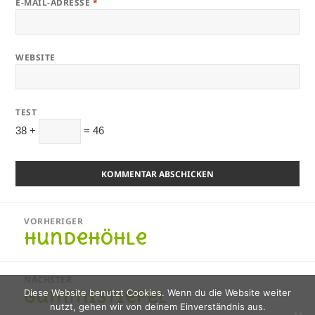
E-MAIL-ADRESSE
*
WEBSITE
TEST
38 +
= 46
Beitragsnavigation
VORHERIGER
Hundehöhle
Vorheriger
Beitrag:
NÄCHSTER
Gummistiefel
Diese Website benutzt Cookies. Wenn du die Website weiter
Nächster
nutzt, gehen wir von deinem Einverständnis aus.
Beitrag: