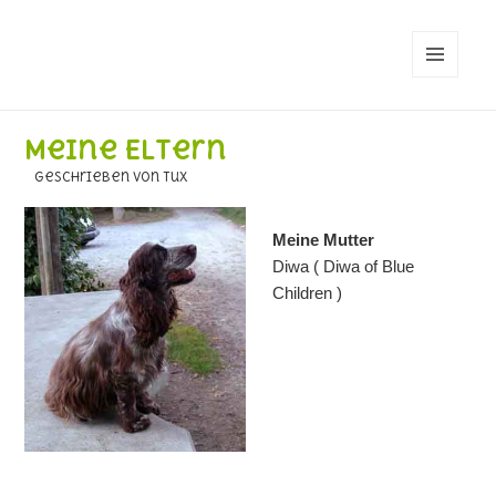
MENÜ
UND
WIDGETS
Meine Eltern
geschrieben von Tux
Meine Mutter
Diwa ( Diwa of Blue
Children )
.
.
.