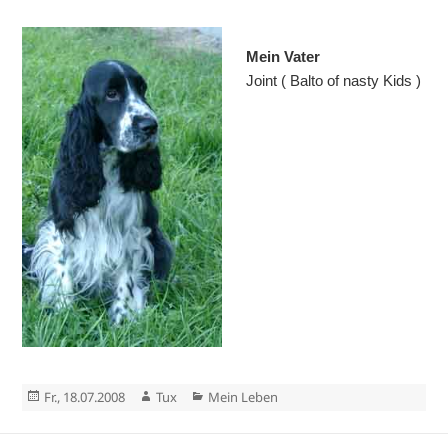
.
Mein Vater
Joint ( Balto of nasty Kids )
Veröffentlicht
Autor
Kategorien
Fr., 18.07.2008
Tux
Mein Leben
am