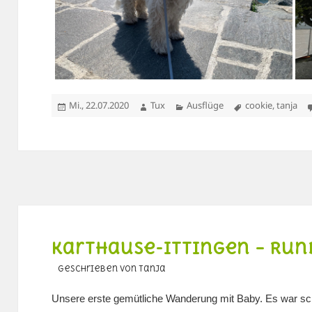
Veröffentlicht
Autor
Kategorien
Schlagwörter
Mi., 22.07.2020
Tux
Ausflüge
cookie
,
tanja
am
Karthause-Ittingen – Run
geschrieben von Tanja
Unsere erste gemütliche Wanderung mit Baby. Es war s