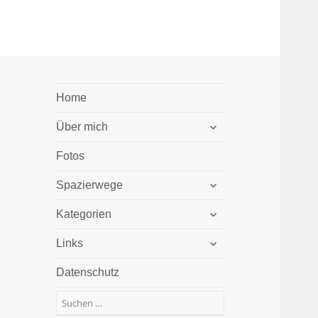
Home
untermenü
Über mich
öffnen
Fotos
untermenü
Spazierwege
öffnen
untermenü
Kategorien
öffnen
untermenü
Links
öffnen
Datenschutz
Suchen
nach: