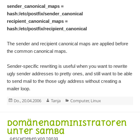
sender_canonical_maps =
hash:/etc/postfix/sender_canonical
recipient_canonical_maps =
hash:/etc/postfix/recipient_canonical
The sender and recipient canonical maps are applied before
the common canonical maps.
Sender-specific rewriting is useful when you want to rewrite
ugly sender addresses to pretty ones, and still want to be able
to send mail to the those ugly address without creating a
mailer loop.
Veröffentlicht
Autor
Kategorien
Do., 20.04.2006
Tanja
Computer
,
Linux
am
Domänenadministratoren
unter Samba
geschrieben von Tanja