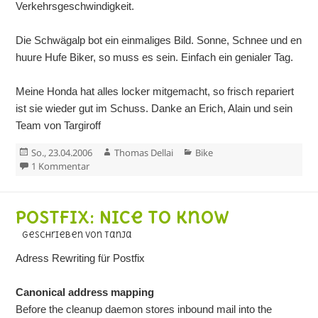
Verkehrsgeschwindigkeit.
Die Schwägalp bot ein einmaliges Bild. Sonne, Schnee und en
huure Hufe Biker, so muss es sein. Einfach ein genialer Tag.
Meine Honda hat alles locker mitgemacht, so frisch repariert
ist sie wieder gut im Schuss. Danke an Erich, Alain und sein
Team von Targiroff
Veröffentlicht
Autor
Kategorien
So., 23.04.2006
Thomas Dellai
Bike
am
zu Schwägalp 22. April 2005
1 Kommentar
Postfix: Nice to know
geschrieben von Tanja
Adress Rewriting für Postfix
Canonical address mapping
Before the cleanup daemon stores inbound mail into the