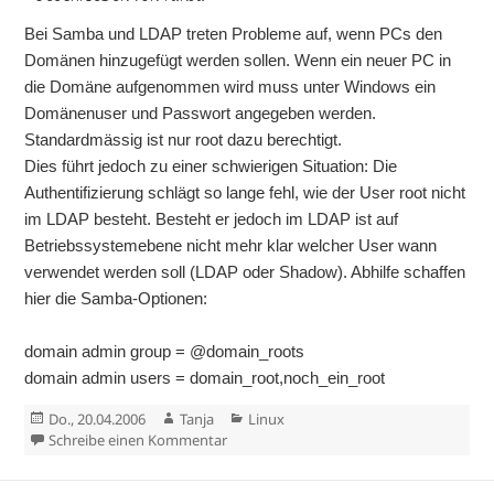
Bei Samba und LDAP treten Probleme auf, wenn PCs den
Domänen hinzugefügt werden sollen. Wenn ein neuer PC in
die Domäne aufgenommen wird muss unter Windows ein
Domänenuser und Passwort angegeben werden.
Standardmässig ist nur root dazu berechtigt.
Dies führt jedoch zu einer schwierigen Situation: Die
Authentifizierung schlägt so lange fehl, wie der User root nicht
im LDAP besteht. Besteht er jedoch im LDAP ist auf
Betriebssystemebene nicht mehr klar welcher User wann
verwendet werden soll (LDAP oder Shadow). Abhilfe schaffen
hier die Samba-Optionen:
domain admin group = @domain_roots
domain admin users = domain_root,noch_ein_root
Veröffentlicht
Autor
Kategorien
Do., 20.04.2006
Tanja
Linux
am
zu Domänenadministratoren unter Sam
Schreibe einen Kommentar