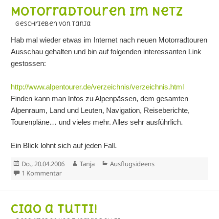
Motorradtouren im Netz
geschrieben von Tanja
Hab mal wieder etwas im Internet nach neuen Motorradtouren
Ausschau gehalten und bin auf folgenden interessanten Link
gestossen:
http://www.alpentourer.de/verzeichnis/verzeichnis.html
Finden kann man Infos zu Alpenpässen, dem gesamten
Alpenraum, Land und Leuten, Navigation, Reiseberichte,
Tourenpläne… und vieles mehr. Alles sehr ausführlich.
Ein Blick lohnt sich auf jeden Fall.
Veröffentlicht
Autor
Kategorien
Do., 20.04.2006
Tanja
Ausflugsideens
am
zu Motorradtouren im Netz
1 Kommentar
Ciao a tutti!