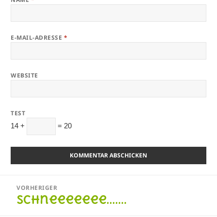
E-MAIL-ADRESSE
*
WEBSITE
TEST
14 +
= 20
Beitragsnavigation
VORHERIGER
Schneeeeeee…….
Vorheriger
Beitrag: