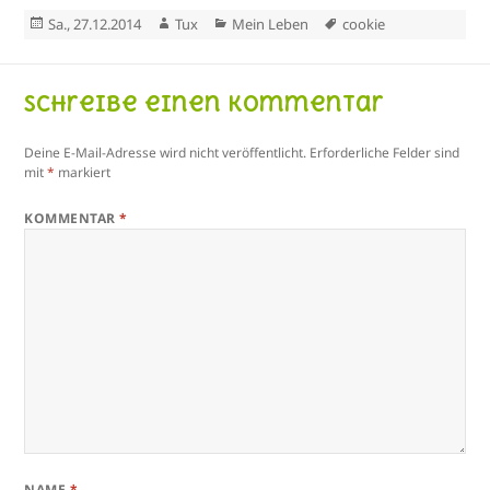
Veröffentlicht
Autor
Kategorien
Schlagwörter
Sa., 27.12.2014
Tux
Mein Leben
cookie
am
Schreibe einen Kommentar
Deine E-Mail-Adresse wird nicht veröffentlicht.
Erforderliche Felder sind
mit
*
markiert
KOMMENTAR
*
NAME
*