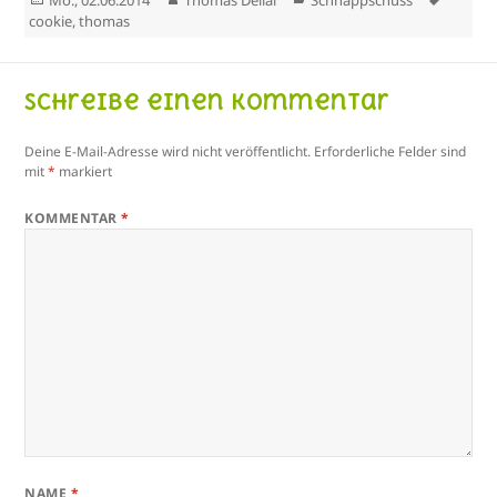
Mo., 02.06.2014
Thomas Dellai
Schnappschuss
am
cookie
,
thomas
Schreibe einen Kommentar
Deine E-Mail-Adresse wird nicht veröffentlicht.
Erforderliche Felder sind
mit
*
markiert
KOMMENTAR
*
NAME
*