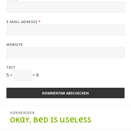
E-MAIL-ADRESSE
*
WEBSITE
TEST
5 +
= 8
Beitragsnavigation
VORHERIGER
Okay, bed is useless
Vorheriger
Beitrag: