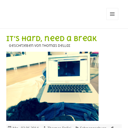
MENÜ
UND
WIDGETS
IT’s hard, need a break
geschrieben von Thomas Dellai
Veröffentlicht
Autor
Kategorien
Schlag