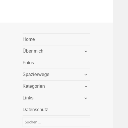
Home
untermenü
Über mich
öffnen
Fotos
untermenü
Spazierwege
öffnen
untermenü
Kategorien
öffnen
untermenü
Links
öffnen
Datenschutz
Suchen
nach: