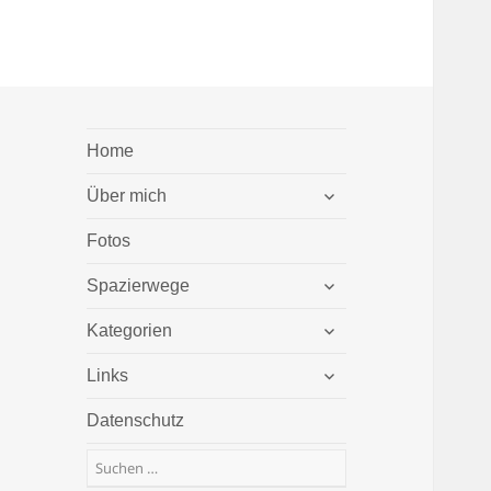
Home
untermenü
Über mich
öffnen
Fotos
untermenü
Spazierwege
öffnen
untermenü
Kategorien
öffnen
untermenü
Links
öffnen
Datenschutz
Suchen
nach: