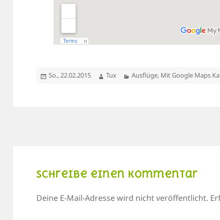
Veröffentlicht
Autor
Kategorien
So., 22.02.2015
Tux
Ausflüge
,
Mit Google Maps Ka
am
Schreibe einen Kommentar
Deine E-Mail-Adresse wird nicht veröffentlicht.
Er