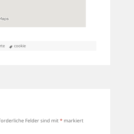
Schlagwörter
rte
cookie
forderliche Felder sind mit
*
markiert