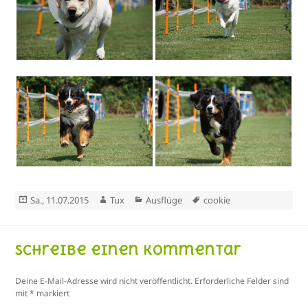
Veröffentlicht
Autor
Kategorien
Schlagwörter
Sa., 11.07.2015
Tux
Ausflüge
cookie
am
Schreibe einen Kommentar
Deine E-Mail-Adresse wird nicht veröffentlicht.
Erforderliche Felder sind
mit
*
markiert