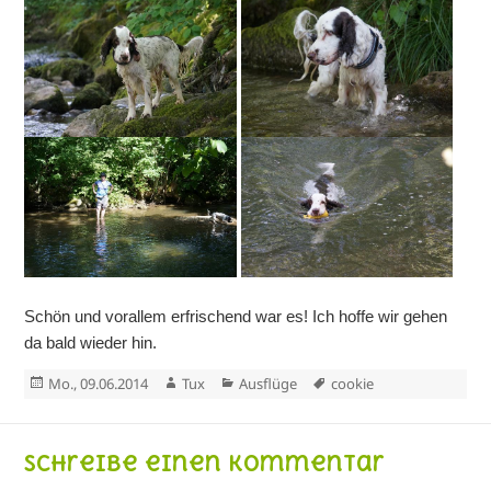
Schön und vorallem erfrischend war es! Ich hoffe wir gehen
da bald wieder hin.
Veröffentlicht
Autor
Kategorien
Schlagwörter
Mo., 09.06.2014
Tux
Ausflüge
cookie
am
Schreibe einen Kommentar