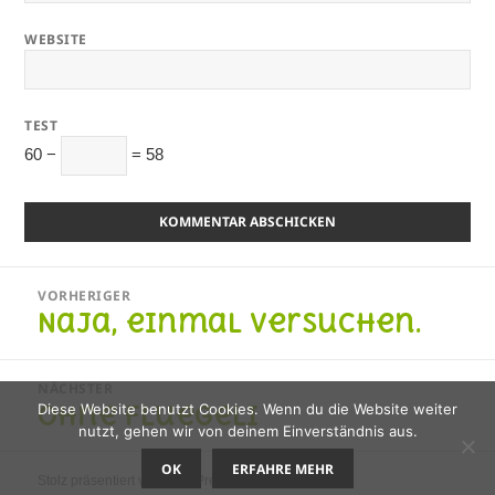
WEBSITE
TEST
60 −
= 58
Beitragsnavigation
VORHERIGER
Naja, einmal versuchen.
Vorheriger
Beitrag:
NÄCHSTER
Ohne Fluegeli
Diese Website benutzt Cookies. Wenn du die Website weiter
Nächster
nutzt, gehen wir von deinem Einverständnis aus.
Beitrag:
OK
ERFAHRE MEHR
Stolz präsentiert von WordPress