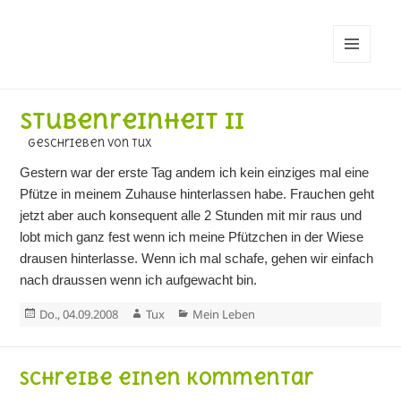
MENÜ
UND
WIDGETS
Stubenreinheit II
geschrieben von Tux
Gestern war der erste Tag andem ich kein einziges mal eine
Pfütze in meinem Zuhause hinterlassen habe. Frauchen geht
jetzt aber auch konsequent alle 2 Stunden mit mir raus und
lobt mich ganz fest wenn ich meine Pfützchen in der Wiese
drausen hinterlasse. Wenn ich mal schafe, gehen wir einfach
nach draussen wenn ich aufgewacht bin.
Veröffentlicht
Autor
Kategorien
Do., 04.09.2008
Tux
Mein Leben
am
Schreibe einen Kommentar