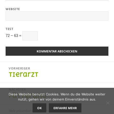
WEBSITE
TEST
72 − 63 =
Beitragsnavigation
VORHERIGER
Tierarzt
Vorheriger
Beitrag:
NÄCHSTER
Fütterung
Diese Website benutzt Cookies. Wenn du die Website weiter
Nächster
nutzt, gehen wir von deinem Einverständnis aus.
Beitrag:
OK
ERFAHRE MEHR
Stolz präsentiert von WordPress