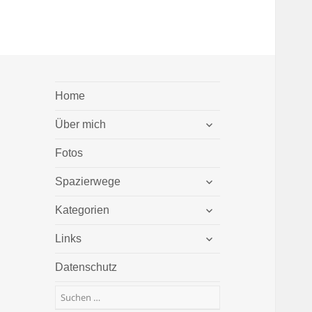
Home
untermenü
Über mich
öffnen
Fotos
untermenü
Spazierwege
öffnen
untermenü
Kategorien
öffnen
untermenü
Links
öffnen
Datenschutz
Suchen
nach: