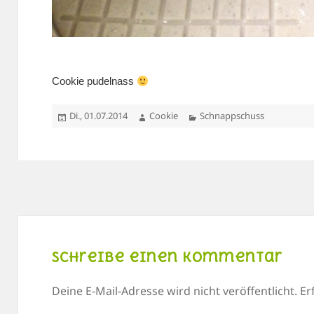
Cookie pudelnass
Veröffentlicht
Autor
Kategorien
Di., 01.07.2014
Cookie
Schnappschuss
am
Schreibe einen Kommentar
Deine E-Mail-Adresse wird nicht veröffentlicht.
Er