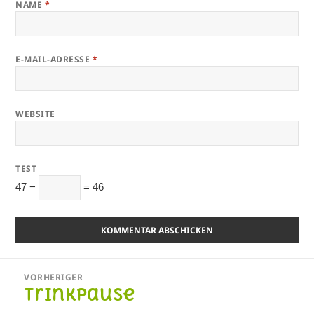
NAME
*
E-MAIL-ADRESSE
*
WEBSITE
TEST
47 −
= 46
Beitragsnavigation
VORHERIGER
Trinkpause
Vorheriger
Beitrag: