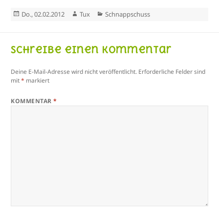
Veröffentlicht
Autor
Kategorien
Do., 02.02.2012
Tux
Schnappschuss
am
Schreibe einen Kommentar
Deine E-Mail-Adresse wird nicht veröffentlicht.
Erforderliche Felder sind
mit
*
markiert
KOMMENTAR
*