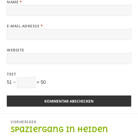
NAME
*
E-MAIL-ADRESSE
*
WEBSITE
TEST
51 −
= 50
Beitragsnavigation
VORHERIGER
Spaziergang in Heiden
Vorheriger
Beitrag: