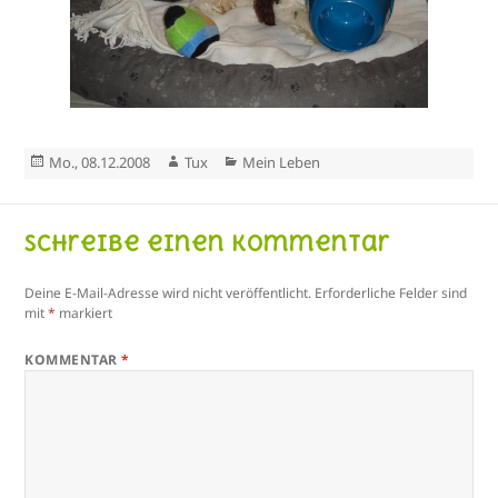
Veröffentlicht
Autor
Kategorien
Mo., 08.12.2008
Tux
Mein Leben
am
Schreibe einen Kommentar
Deine E-Mail-Adresse wird nicht veröffentlicht.
Erforderliche Felder sind
mit
*
markiert
KOMMENTAR
*