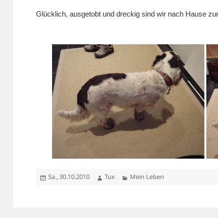
Glücklich, ausgetobt und dreckig sind wir nach Hause 
Veröffentlicht
Autor
Kategorien
Sa., 30.10.2010
Tux
Mein Leben
am