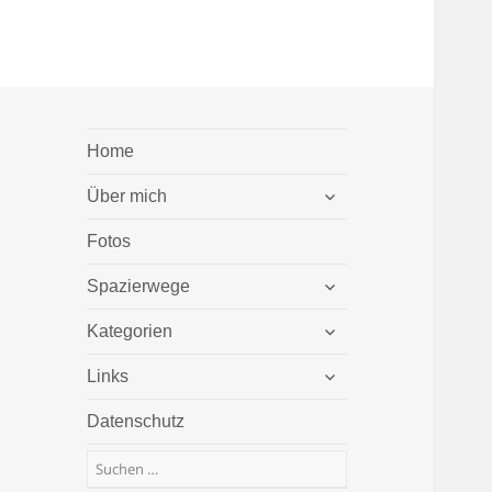
Home
untermenü
Über mich
öffnen
Fotos
untermenü
Spazierwege
öffnen
untermenü
Kategorien
öffnen
untermenü
Links
öffnen
Datenschutz
Suchen
nach: