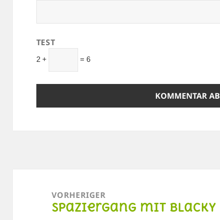
TEST
2 +
= 6
Beitragsnavigation
VORHERIGER
Spaziergang mit Blacky
Vorheriger
Beitrag: