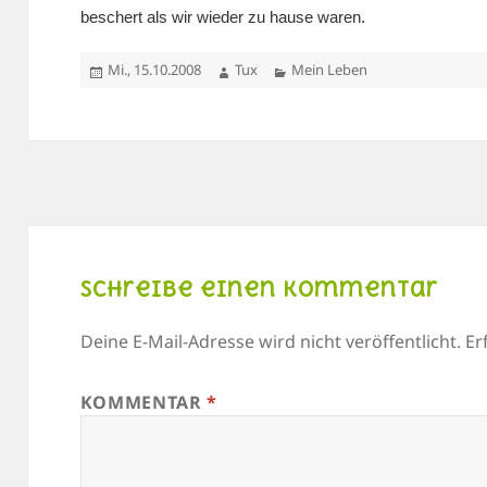
beschert als wir wieder zu hause waren.
Veröffentlicht
Autor
Kategorien
Mi., 15.10.2008
Tux
Mein Leben
am
Schreibe einen Kommentar
Deine E-Mail-Adresse wird nicht veröffentlicht.
Er
KOMMENTAR
*