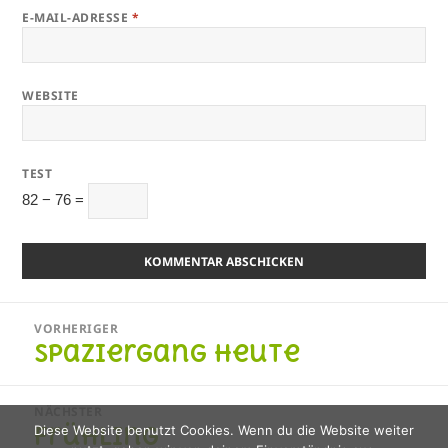
E-MAIL-ADRESSE
*
WEBSITE
TEST
82 − 76 =
Beitragsnavigation
VORHERIGER
Spaziergang heute
Vorheriger
Beitrag:
NÄCHSTER
Frühling
Diese Website benutzt Cookies. Wenn du die Website weiter
Nächster