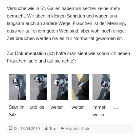
Versuche wie in St. Gallen haben wir seither keine mehr
gemacht. Wir üben in kleinen Schritten und wagen uns
langsam auch an andere Wege. Frauchen ist der Meinung,
dass wir auf einem guten Weg sind, aber wohl noch einige
Zeit brauchen werden bis es zur Normalität geworden ist.
Zur Dokumentation (ich hoffe man sieht wie schön ich neben
Frauchen laufe und auf sie achte):
Start im
und los
weiter
weiter
immer
…
Sitz
weiter
Veröffentlicht
Autor
Kategorien
Di., 13.04.2010
Tux
Hundeschule
am