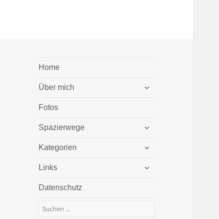
Home
untermenü
Über mich
öffnen
Fotos
untermenü
Spazierwege
öffnen
untermenü
Kategorien
öffnen
untermenü
Links
öffnen
Datenschutz
Suchen
nach: