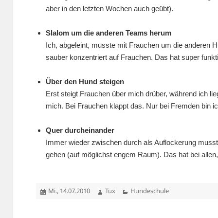
aber in den letzten Wochen auch geübt).
.
Slalom um die anderen Teams herum
Ich, abgeleint, musste mit Frauchen um die anderen
sauber konzentriert auf Frauchen. Das hat super funkti
.
Über den Hund steigen
Erst steigt Frauchen über mich drüber, während ich li
mich. Bei Frauchen klappt das. Nur bei Fremden bin ic
.
Quer durcheinander
Immer wieder zwischen durch als Auflockerung musste
gehen (auf möglichst engem Raum). Das hat bei allen,
.
Veröffentlicht
Autor
Kategorien
Mi., 14.07.2010
Tux
Hundeschule
am