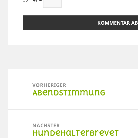
Beitragsnavigation
VORHERIGER
Abendstimmung
Vorheriger
Beitrag:
NÄCHSTER
Hundehalterbrevet
Nächster