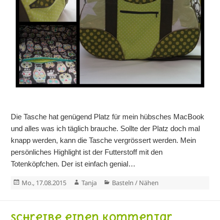
Die Tasche hat genügend Platz für mein hübsches MacBook
und alles was ich täglich brauche. Sollte der Platz doch mal
knapp werden, kann die Tasche vergrössert werden. Mein
persönliches Highlight ist der Futterstoff mit den
Totenköpfchen. Der ist einfach genial…
Veröffentlicht
Autor
Kategorien
Mo., 17.08.2015
Tanja
Basteln / Nähen
am
Schreibe einen Kommentar