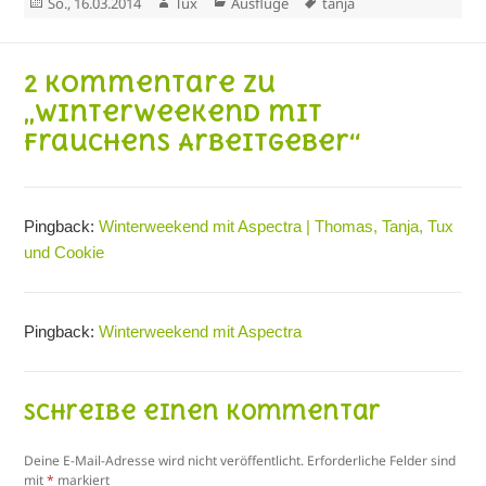
Veröffentlicht
Autor
Kategorien
Schlagwörter
So., 16.03.2014
Tux
Ausflüge
tanja
am
2 Kommentare zu
„Winterweekend mit
Frauchens Arbeitgeber“
Pingback:
Winterweekend mit Aspectra | Thomas, Tanja, Tux
und Cookie
Pingback:
Winterweekend mit Aspectra
Schreibe einen Kommentar
Deine E-Mail-Adresse wird nicht veröffentlicht.
Erforderliche Felder sind
mit
*
markiert