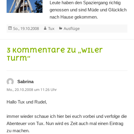
Leute haben den Spaziergang richtig
genossen und sind Müde und Glücklich
nach Hause gekommen.
Veröffentlicht
Autor
Kategorien
So., 19.10.2008
Tux
Ausflüge
am
3 Kommentare zu „Wiler
Turm“
Sabrina
sagt:
Mo., 20.10.2008 um 11:26 Uhr
Hallo Tux und Rudel,
immer wieder schaue ich hier bei euch vorbei und verfolge die
Abenteuer von Tux. Nun wird es Zeit auch mal einen Eintrag
zu machen.