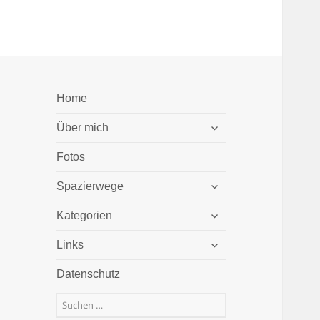
Home
untermenü
Über mich
öffnen
Fotos
untermenü
Spazierwege
öffnen
untermenü
Kategorien
öffnen
untermenü
Links
öffnen
Datenschutz
Suchen
nach: