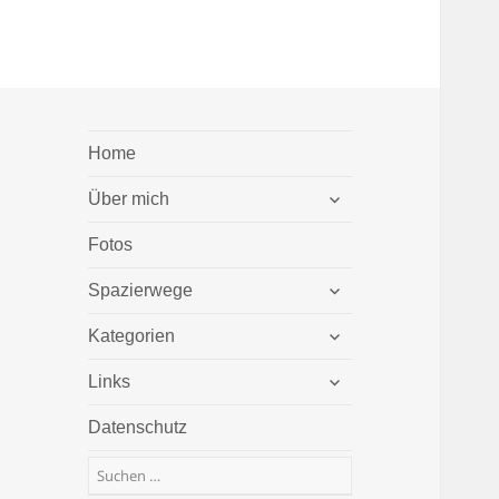
Home
untermenü
Über mich
öffnen
Fotos
untermenü
Spazierwege
öffnen
untermenü
Kategorien
öffnen
untermenü
Links
öffnen
Datenschutz
Suchen
nach: