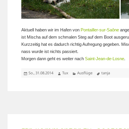
Aktuell haben wir im Hafen von
Pontailler-sur-Saône
ange
ist Mischa auf dem schmalen Steg auf dem Boot ausgerut
Kurzzeitig hat es dadurch richtig Aufregung gegeben. M
nass wurde ist nichts passiert.
Morgen dann geht es weiter nach
Saint-Jean-de-Losne
.
Veröffentlicht
Autor
Kategorien
Schlagwörter
So., 31.08.2014
Tux
Ausflüge
tanja
am