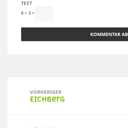
TEST
6 + 3 =
Beitragsnavigation
VORHERIGER
Eichberg
Vorheriger
Beitrag: