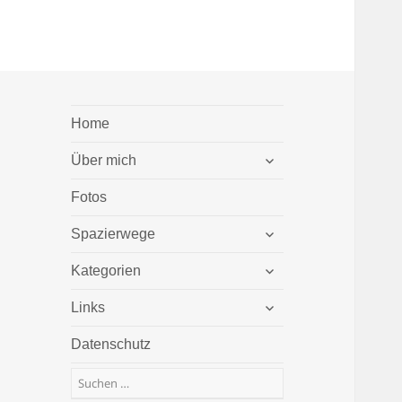
Home
untermenü
Über mich
öffnen
Fotos
untermenü
Spazierwege
öffnen
untermenü
Kategorien
öffnen
untermenü
Links
öffnen
Datenschutz
Suchen
nach: