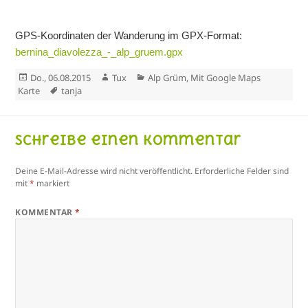
GPS-Koordinaten der Wanderung im GPX-Format:
bernina_diavolezza_-_alp_gruem.gpx
Veröffentlicht
Autor
Kategorien
Do., 06.08.2015
Tux
Alp Grüm
,
Mit Google Maps
am
Schlagwörter
Karte
tanja
Schreibe einen Kommentar
Deine E-Mail-Adresse wird nicht veröffentlicht.
Erforderliche Felder sind
mit
*
markiert
KOMMENTAR
*