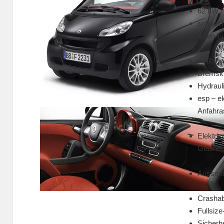
62 kW /
softouc
down Fun
Antibloc
Bremskr
Hydraul
esp – e
Anfahra
Elektris
Glashec
Aussent
Crashab
Fullsize
Sicherhe