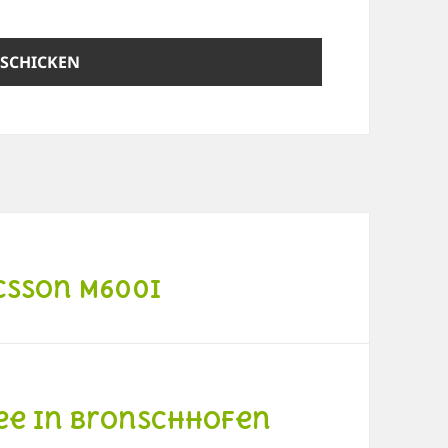
csson M600i
ee in Bronschhofen