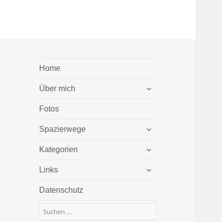
Home
untermenü
Über mich
öffnen
Fotos
untermenü
Spazierwege
öffnen
untermenü
Kategorien
öffnen
untermenü
Links
öffnen
Datenschutz
Suchen
nach: