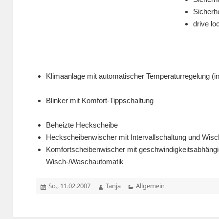
Sicherhe
drive lo
Klimaanlage mit automatischer Temperaturregelung (inkl
Blinker mit Komfort-Tippschaltung
Beheizte Heckscheibe
Heckscheibenwischer mit Intervallschaltung und Wis
Komfortscheibenwischer mit geschwindigkeitsabhängig
Wisch-/Waschautomatik
Veröffentlicht
Autor
Kategorien
So., 11.02.2007
Tanja
Allgemein
am