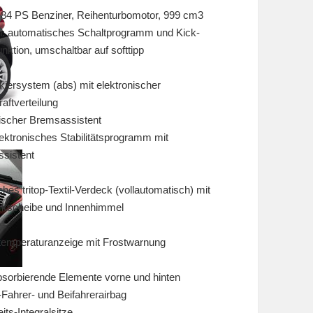
 84 PS Benziner, Reihenturbomotor, 999 cm3
h: automatisches Schaltprogramm und Kick-
ktion, umschaltbar auf softtipp
kiersystem (abs) mit elektronischer
aftverteilung
ischer Bremsassistent
lektronisches Stabilitätsprogramm mit
ssistent
ches tritop-Textil-Verdeck (vollautomatisch) mit
kscheibe und Innenhimmel
emperaturanzeige mit Frostwarnung
sorbierende Elemente vorne und hinten
-Fahrer- und Beifahrerairbag
its-Integralsitze