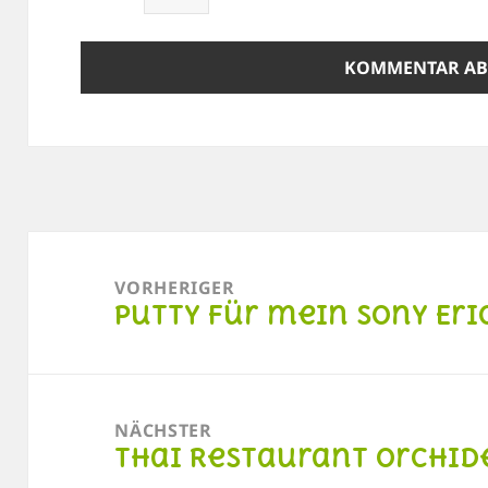
Beitragsnavigation
VORHERIGER
Putty für mein Sony Eri
Vorheriger
Beitrag:
NÄCHSTER
Thai Restaurant Orchid
Nächster
Beitrag: