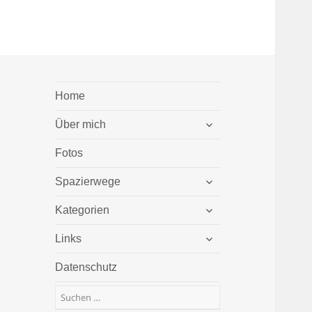
Home
untermenü
Über mich
öffnen
Fotos
untermenü
Spazierwege
öffnen
untermenü
Kategorien
öffnen
untermenü
Links
öffnen
Datenschutz
Suchen
nach: