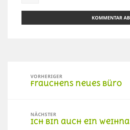
Beitragsnavigation
VORHERIGER
Frauchens neues Büro
Vorheriger
Beitrag:
NÄCHSTER
Ich bin auch ein Weihn
Nächster
Beitrag: