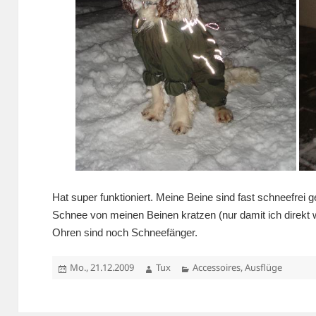
Hat super funktioniert. Meine Beine sind fast schneefrei
Schnee von meinen Beinen kratzen (nur damit ich direkt 
Ohren sind noch Schneefänger.
Veröffentlicht
Autor
Kategorien
Mo., 21.12.2009
Tux
Accessoires
,
Ausflüge
am