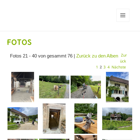
MENÜ
UND
WIDGETS
Fotos
Zur
Fotos 21 - 40 von gesammt 76 |
Zurück zu den Alben
ück
1
2
3
4
Nächste