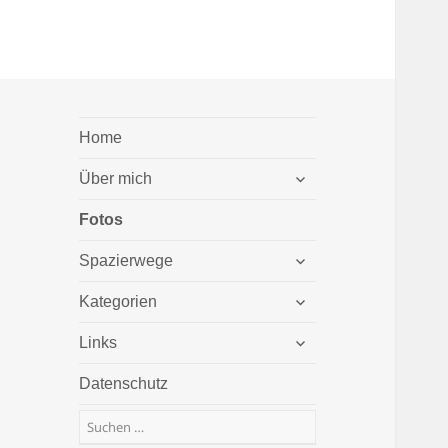
Home
untermenü
Über mich
öffnen
Fotos
untermenü
Spazierwege
öffnen
untermenü
Kategorien
öffnen
untermenü
Links
öffnen
Datenschutz
Suchen
nach: